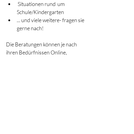
 Situationen rund  um 
Schule/Kindergarten
... und viele weitere- fragen sie  
gerne nach!
Die Beratungen können je nach 
ihren Bedürfnissen Online, 
Telefonisch, persönlich in meinen 
Räumlichkeiten oder in der Natur 
stattfinden. 
Kosten:
1,5 Stunden 160€, 1Stunde 130€ 
inkl. MwSt.